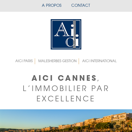
Aller
A PROPOS
CONTACT
menu
au
contenu
mobile
principal
Menu
AICI PARIS
MALESHERBES GESTION
AICI INTERNATIONAL
top
rigth
AICI CANNES
,
L’IMMOBILIER PAR
EXCELLENCE