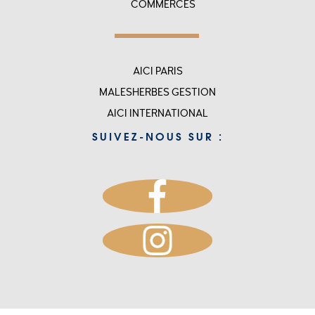
COMMERCES
Menu
AICI PARIS
top
MALESHERBES GESTION
rigth
AICI INTERNATIONAL
-
SUIVEZ-NOUS SUR :
accueil