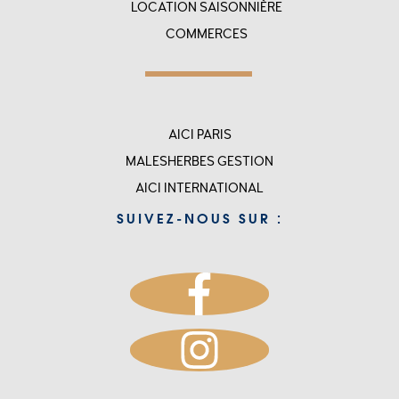
LOCATION SAISONNIÈRE
COMMERCES
Menu
AICI PARIS
top
MALESHERBES GESTION
rigth
AICI INTERNATIONAL
-
SUIVEZ-NOUS SUR :
accueil